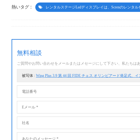
熱いタグ :
レンタルステージledディスプレイは、screnのレンタ
無料相談
ご質問やお問い合わせをメールまたはメセージにして下さい、私たちは
被写体 :
Wing Plus 3.9 第 44 回 FIDE チェス オリンピアード発足式、