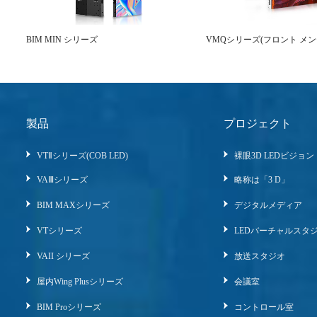
BIM MIN シリーズ
VMQシリーズ(フロント メン
製品
プロジェクト
VTⅡシリーズ(COB LED)
裸眼3D LEDビジョン
VAⅢシリーズ
略称は「3 D」
BIM MAXシリーズ
デジタルメディア
VTシリーズ
LEDバーチャルスタ
VAII シリーズ
放送スタジオ
屋内wing Plusシリーズ
会議室
BIM Proシリーズ
コントロール室