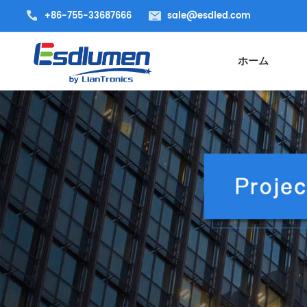
+86-755-33687666
sale@esdled.com
ホーム