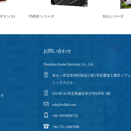
テナンス)
VMQII シリーズ
SLGシリーズ
お問い合わせ
Shenzhen Eastar Electronic Co., Ltd.
深セン市宝安68区留仙三路1号安通達工業区リア
ニックスビル
343-00 34 埼玉県越谷市大竹626号 1楷
ジオ
sale@esdled.com
+86 18938696726
+86-755-33687666